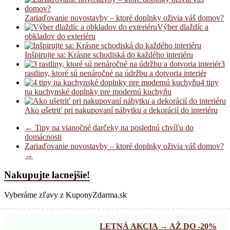
Zariaďovanie novostavby – ktoré doplnky oživia váš domov?
Výber dlaždíc a
obkladov do exteriéru
Inšpirujte sa: Krásne schodiská do každého interiéru
3
rastliny, ktoré sú nenáročné na údržbu a dotvoria interiér
4 tipy
na kuchynské doplnky pre modernú kuchyňu
Ako ušetriť pri nakupovaní nábytku a dekorácií do interiéru
←
Tipy na vianočné darčeky na poslednú chvíľu do
domácnosti
Zariaďovanie novostavby – ktoré doplnky oživia váš domov?
→
Nakupujte lacnejšie!
Vyberáme zľavy z KuponyZdarma.sk
LETNÁ AKCIA → AŽ DO -20%