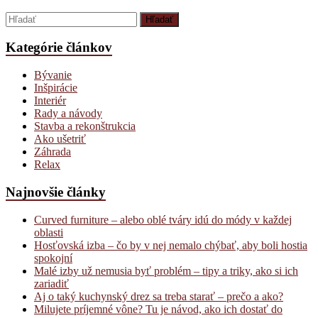
Kategórie článkov
Bývanie
Inšpirácie
Interiér
Rady a návody
Stavba a rekonštrukcia
Ako ušetriť
Záhrada
Relax
Najnovšie články
Curved furniture – alebo oblé tváry idú do módy v každej
oblasti
Hosťovská izba – čo by v nej nemalo chýbať, aby boli hostia
spokojní
Malé izby už nemusia byť problém – tipy a triky, ako si ich
zariadiť
Aj o taký kuchynský drez sa treba starať – prečo a ako?
Milujete príjemné vône? Tu je návod, ako ich dostať do