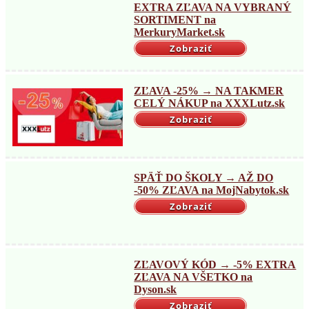
EXTRA ZĽAVA NA VYBRANÝ
SORTIMENT na
MerkuryMarket.sk
Zobraziť
ZĽAVA -25% → NA TAKMER
CELÝ NÁKUP na XXXLutz.sk
Zobraziť
SPÄŤ DO ŠKOLY → AŽ DO
-50% ZĽAVA na MojNabytok.sk
Zobraziť
ZĽAVOVÝ KÓD → -5% EXTRA
ZĽAVA NA VŠETKO na
Dyson.sk
Zobraziť