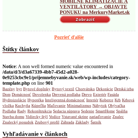
MOBILNÉ KLIMATIZÁCIE A
VENTILÁTORY → OBJAVTE
PONUKU na MerkuryMarket.sk
Zobraziť
Pozrieť ďalšie
Štítky článkov
Notice
: A non well formed numeric value encountered in
/data/d/3/d3a67339-4bb7-45d2-a028-
0e9253cbc9e1/prijemnebyvanie.sk/web/wp-includes/category-
template.php
on line
901
Bazény
byt
Bytové doplnky
Bytový textil
Chorvátsko
Dekorácie
Detská izba
Dom
Domácnosť
Dovolenka
Drevená podlaha
Drevo
Exteriér
Fasáda
Hydroizolácie
Hypotéka
Inteligentná domácnosť
Interiér
Koberce
Krb
Krbová
vložka
Kuchyňa
Kúpeľňa
Maľovanie
Minimalizmus
Nábytok
Obývačka
Podlaha
Rady
Rekonštrukcia
Sedacia súprava
Sedenie
SmartHome
Spálňa
Stavba domu
Vidiecky štýl
Vodice
Vstavané skrine
zariaďovanie
Znalec
Znalecký posudok
Zrubový profil
Záhrada
Základy
Šatník
Vyhľadávanie v článkoch