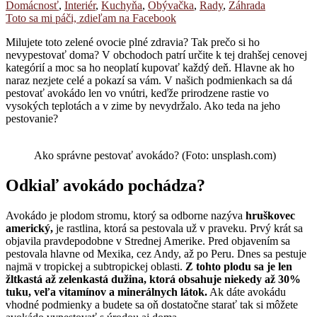
Domácnosť
,
Interiér
,
Kuchyňa
,
Obývačka
,
Rady
,
Záhrada
Toto sa mi páči, zdieľam na Facebook
Milujete toto zelené ovocie plné zdravia? Tak prečo si ho
nevypestovať doma? V obchodoch patrí určite k tej drahšej cenovej
kategórií a moc sa ho neoplatí kupovať každý deň. Hlavne ak ho
naraz nezjete celé a pokazí sa vám. V našich podmienkach sa dá
pestovať avokádo len vo vnútri, keďže prirodzene rastie vo
vysokých teplotách a v zime by nevydržalo. Ako teda na jeho
pestovanie?
Ako správne pestovať avokádo? (Foto: unsplash.com)
Odkiaľ avokádo pochádza?
Avokádo je plodom stromu, ktorý sa odborne nazýva
hruškovec
americký,
je rastlina, ktorá sa pestovala už v praveku. Prvý krát sa
objavila pravdepodobne v Strednej Amerike. Pred objavením sa
pestovala hlavne od Mexika, cez Andy, až po Peru. Dnes sa pestuje
najmä v tropickej a subtropickej oblasti.
Z tohto plodu sa je len
žltkastá až zelenkastá dužina, ktorá obsahuje niekedy až 30%
tuku, veľa vitamínov a minerálnych látok.
Ak dáte avokádu
vhodné podmienky a budete sa oň dostatočne starať tak si môžete