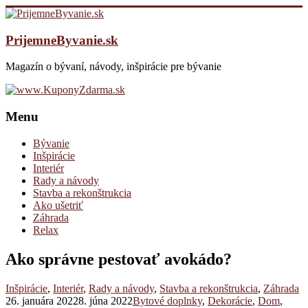
PrijemneByvanie.sk
Magazín o bývaní, návody, inšpirácie pre bývanie
Menu
Bývanie
Inšpirácie
Interiér
Rady a návody
Stavba a rekonštrukcia
Ako ušetriť
Záhrada
Relax
Ako správne pestovať avokádo?
Inšpirácie
,
Interiér
,
Rady a návody
,
Stavba a rekonštrukcia
,
Záhrada
26. januára 2022
8. júna 2022
Bytové doplnky
,
Dekorácie
,
Dom
,