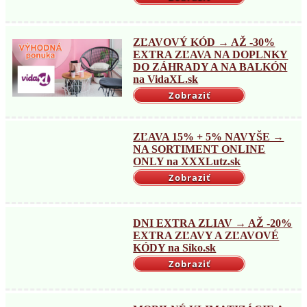
ZĽAVOVÝ KÓD → AŽ -30%
EXTRA ZĽAVA NA DOPLNKY
DO ZÁHRADY A NA BALKÓN
na VidaXL.sk
Zobraziť
ZĽAVA 15% + 5% NAVYŠE →
NA SORTIMENT ONLINE
ONLY na XXXLutz.sk
Zobraziť
DNI EXTRA ZLIAV → AŽ -20%
EXTRA ZĽAVY A ZĽAVOVÉ
KÓDY na Siko.sk
Zobraziť