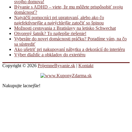
svojho domova!
Bývanie s ADHD – viete, že mu môžete prispôsobiť svoju
domácnosť?
Najväčší pomocníci pri upratovaní, alebo ako čo
najefektívnejšie a najrýchlejšie zatočiť so špinou
Možnosti cestovania z Bratislavy na letisko Schwechat
Otvorený šatník? To najlepšie riešenie!
Vyberáte do novej domácnosti práčku? Poradíme vám, na čo
sa sústrediť
Ako ušetriť pri nakupovaní nábytku a dekorácií do interiéru
Výber dlaždíc a obkladov do exteriéru
Copyright © 2026
PrijemneByvanie.sk
|
Kontakt
Nakupujte lacnejšie!