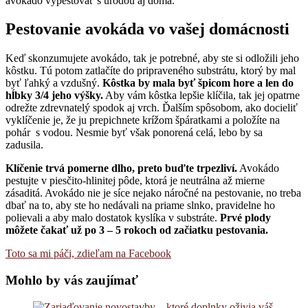
avokádo vypestovať s úrodou aj doma.
Pestovanie avokáda vo vašej domácnosti
Keď skonzumujete avokádo, tak je potrebné, aby ste si odložili jeho
kôstku. Tú potom zatlačíte do pripraveného substrátu, ktorý by mal
byť ľahký a vzdušný.
Kôstka by mala byť špicom hore a len do
hĺbky 3/4 jeho výšky.
Aby vám kôstka lepšie klíčila, tak jej opatrne
odrežte zdrevnatelý spodok aj vrch. Ďalším spôsobom, ako docieliť
vyklíčenie je, že ju prepichnete krížom špáratkami a položíte na
pohár s vodou. Nesmie byť však ponorená celá, lebo by sa
zadusila.
Klíčenie trvá pomerne dlho, preto buďte trpezliví.
Avokádo
pestujte v piesčito-hlinitej pôde, ktorá je neutrálna až mierne
zásaditá. Avokádo nie je síce nejako náročné na pestovanie, no treba
dbať na to, aby ste ho nedávali na priame slnko, pravidelne ho
polievali a aby malo dostatok kyslíka v substráte.
Prvé plody
môžete čakať už po 3 – 5 rokoch od začiatku pestovania.
Toto sa mi páči, zdieľam na Facebook
Mohlo by vás zaujímať