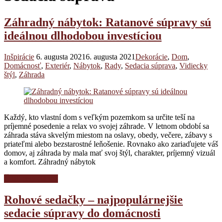
Záhradný nábytok: Ratanové súpravy sú
ideálnou dlhodobou investíciou
Inšpirácie
6. augusta 2021
6. augusta 2021
Dekorácie
,
Dom
,
Domácnosť
,
Exteriér
,
Nábytok
,
Rady
,
Sedacia súprava
,
Vidiecky
štýl
,
Záhrada
Každý, kto vlastní dom s veľkým pozemkom sa určite teší na
príjemné posedenie a relax vo svojej záhrade. V letnom období sa
záhrada stáva skvelým miestom na oslavy, obedy, večere, zábavy s
priateľmi alebo bezstarostné leňošenie. Rovnako ako zariaďujete váš
domov, aj záhrada by mala mať svoj štýl, charakter, príjemný vizuál
a komfort. Záhradný nábytok
Čítať celý článok
Rohové sedačky – najpopulárnejšie
sedacie súpravy do domácnosti