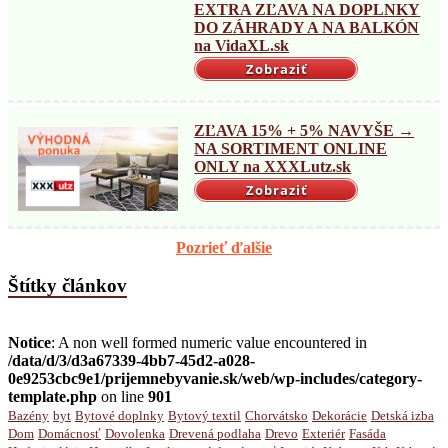
EXTRA ZĽAVA NA DOPLNKY
DO ZÁHRADY A NA BALKÓN
na VidaXL.sk
Zobraziť
ZĽAVA 15% + 5% NAVYŠE →
NA SORTIMENT ONLINE
ONLY na XXXLutz.sk
Zobraziť
Pozrieť ďalšie
Štítky článkov
Notice
: A non well formed numeric value encountered in
/data/d/3/d3a67339-4bb7-45d2-a028-
0e9253cbc9e1/prijemnebyvanie.sk/web/wp-includes/category-
template.php
on line
901
Bazény
byt
Bytové doplnky
Bytový textil
Chorvátsko
Dekorácie
Detská izba
Dom
Domácnosť
Dovolenka
Drevená podlaha
Drevo
Exteriér
Fasáda