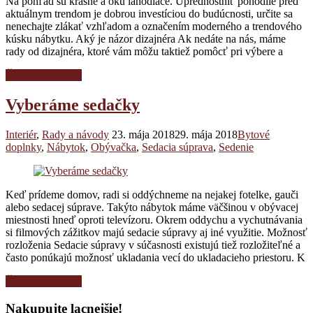
Na pohľad sú krásne a oku lahodiace. Uprednostniť pohodlie pred
aktuálnym trendom je dobrou investíciou do budúcnosti, určite sa
nenechajte zlákať vzhľadom a označením moderného a trendového
kúsku nábytku. Aký je názor dizajnéra Ak nedáte na nás, máme
rady od dizajnéra, ktoré vám môžu taktiež pomôcť pri výbere a
Čítať celý článok
Vyberáme sedačky
Interiér
,
Rady a návody
23. mája 2018
29. mája 2018
Bytové
doplnky
,
Nábytok
,
Obývačka
,
Sedacia súprava
,
Sedenie
Keď prídeme domov, radi si oddýchneme na nejakej fotelke, gauči
alebo sedacej súprave. Takýto nábytok máme väčšinou v obývacej
miestnosti hneď oproti televízoru. Okrem oddychu a vychutnávania
si filmových zážitkov majú sedacie súpravy aj iné využitie. Možnosť
rozloženia Sedacie súpravy v súčasnosti existujú tiež rozložiteľné a
často ponúkajú možnosť ukladania vecí do ukladacieho priestoru. K
Čítať celý článok
Nakupujte lacnejšie!