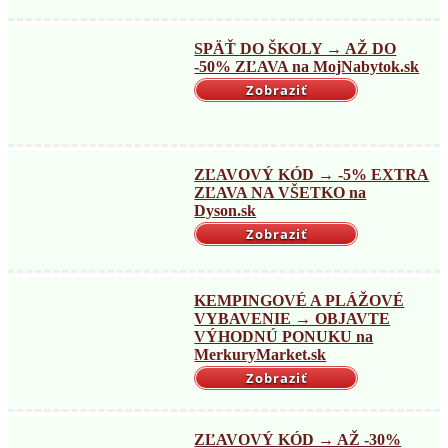
SPÄŤ DO ŠKOLY → AŽ DO
-50% ZĽAVA na MojNabytok.sk
Zobraziť
ZĽAVOVÝ KÓD → -5% EXTRA
ZĽAVA NA VŠETKO na
Dyson.sk
Zobraziť
KEMPINGOVÉ A PLÁŽOVÉ
VYBAVENIE → OBJAVTE
VÝHODNÚ PONUKU na
MerkuryMarket.sk
Zobraziť
ZĽAVOVÝ KÓD → AŽ -30%