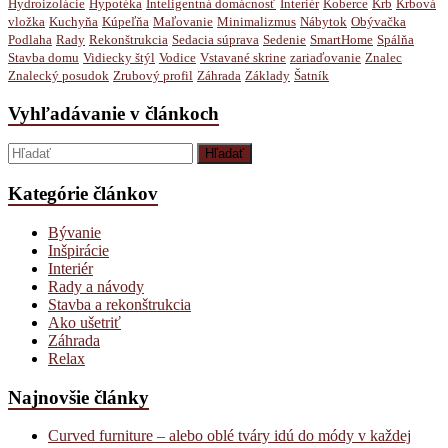
Hydroizolácie
Hypotéka
Inteligentná domácnosť
Interiér
Koberce
Krb
Krbová
vložka
Kuchyňa
Kúpeľňa
Maľovanie
Minimalizmus
Nábytok
Obývačka
Podlaha
Rady
Rekonštrukcia
Sedacia súprava
Sedenie
SmartHome
Spálňa
Stavba domu
Vidiecky štýl
Vodice
Vstavané skrine
zariaďovanie
Znalec
Znalecký posudok
Zrubový profil
Záhrada
Základy
Šatník
Vyhľadávanie v článkoch
Kategórie článkov
Bývanie
Inšpirácie
Interiér
Rady a návody
Stavba a rekonštrukcia
Ako ušetriť
Záhrada
Relax
Najnovšie články
Curved furniture – alebo oblé tváry idú do módy v každej