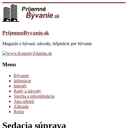
PrijemneByvanie.sk
Magazín o bývaní, návody, inšpirácie pre bývanie
Menu
Bývanie
Inšpirácie
Interiér
Rady a návody
Stavba a rekonštrukcia
Ako ušetriť
Záhrada
Relax
Sedacia súprava