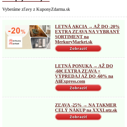
Vyberáme zľavy z KuponyZdarma.sk
LETNÁ AKCIA → AŽ DO -20%
EXTRA ZĽAVA NA VYBRANÝ
SORTIMENT na
MerkuryMarket.sk
Zobraziť
LETNÁ PONUKA → AŽ DO
-60€ EXTRA ZĽAVA +
VÝPREDAJ AŽ DO -60% na
AliExpress.com
Zobraziť
ZĽAVA -25% → NA TAKMER
CELÝ NÁKUP na XXXLutz.sk
Zobraziť