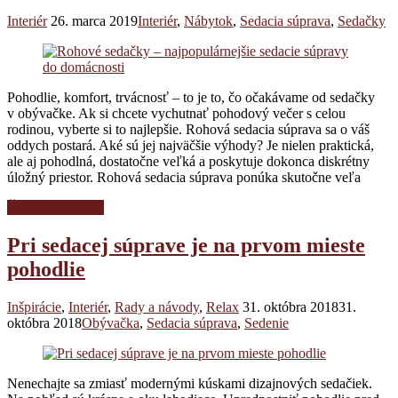
Interiér
26. marca 2019
Interiér
,
Nábytok
,
Sedacia súprava
,
Sedačky
Pohodlie, komfort, trvácnosť – to je to, čo očakávame od sedačky
v obývačke. Ak si chcete vychutnať pohodový večer s celou
rodinou, vyberte si to najlepšie. Rohová sedacia súprava sa o váš
oddych postará. Aké sú jej najväčšie výhody? Je nielen praktická,
ale aj pohodlná, dostatočne veľká a poskytuje dokonca diskrétny
úložný priestor. Rohová sedacia súprava ponúka skutočne veľa
Čítať celý článok
Pri sedacej súprave je na prvom mieste
pohodlie
Inšpirácie
,
Interiér
,
Rady a návody
,
Relax
31. októbra 2018
31.
októbra 2018
Obývačka
,
Sedacia súprava
,
Sedenie
Nenechajte sa zmiasť modernými kúskami dizajnových sedačiek.