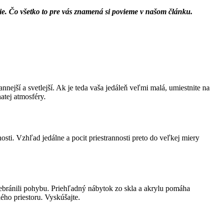
e. Čo všetko to pre vás znamená si povieme v našom článku.
annejší a svetlejší. Ak je teda vaša jedáleň veľmi malá, umiestnite na
atej atmosféry.
nosti. Vzhľad jedálne a pocit priestrannosti preto do veľkej miery
 nebránili pohybu. Priehľadný nábytok zo skla a akrylu pomáha
ého priestoru. Vyskúšajte.