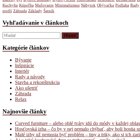
Kuchyňa
Kúpeľňa
Maľovanie
Minimalizmus
Nábytok
Obývačka
Podlaha
Rady
profil
Záhrada
Základy
Šatník
Vyhľadávanie v článkoch
Kategórie článkov
Bývanie
Inšpirácie
Interiér
Rady a návody
Stavba a rekonštrukcia
Ako ušetriť
Záhrada
Relax
Najnovšie články
Curved furniture – alebo oblé tváry idú do módy v každej oblas
Hosťovská izba – čo by v nej nemalo chýbať, aby boli hostia s
Malé izby už nemusia byť problém – tipy a triky, ako si ich zari