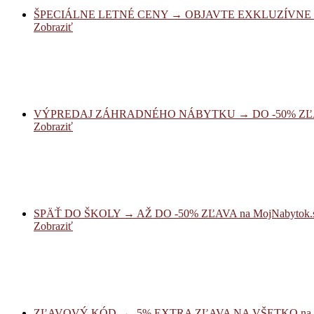
ŠPECIÁLNE LETNÉ CENY → OBJAVTE EXKLUZÍVNE ZĽ
Zobraziť
VÝPREDAJ ZÁHRADNÉHO NÁBYTKU → DO -50% ZĽAVA
Zobraziť
SPÄŤ DO ŠKOLY → AŽ DO -50% ZĽAVA na MojNabytok.
Zobraziť
ZĽAVOVÝ KÓD → -5% EXTRA ZĽAVA NA VŠETKO na D