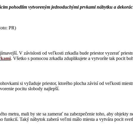
omácim pohodlím vytvoreným jednoduchými prvkami nábytku a dekoráci
Foto: PR)
jímavejší. V závislosti od veľkosti zrkadla bude priestor vyzerať priestr
ičkami
. Všetko s pomocou zrkadla zduplikujete a vytvoríte tak pocit boh
 pohovkami si vyžaduje priestor, ktorého plocha závisí od veľkosti miest
vorenie pocitu slobody najlepší.
ždého metra, mali by ste sa zamerať na zabezpečenie toho, aby objekty
 funkcií. Taký nábytok zaberá veľmi málo miesta a vytvára pocit svetl