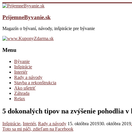
PrijemneByvanie.sk
Magazín o bývaní, návody, inšpirácie pre bývanie
Menu
Bývanie
Inšpirácie
Interiér
Rady a návody
Stavba a rekonštrukcia
Ako ušetriť
Záhrada
Relax
5 dokonalých tipov na zvýšenie pohodlia v 
Inšpirácie
,
Interiér
,
Rady a návody
15. októbra 2019
30. októbra 2019
Toto sa mi páči, zdieľam na Facebook