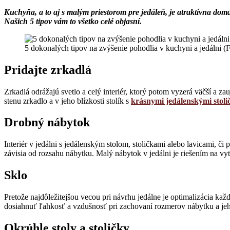
Kuchyňa, a to aj s malým priestorom pre jedáleň, je atraktívna d
Našich 5 tipov vám to všetko celé objasní.
5 dokonalých tipov na zvýšenie pohodlia v kuchyni a jedálni (
Pridajte zrkadlá
Zrkadlá odrážajú svetlo a celý interiér, ktorý potom vyzerá väčší a zau
stenu zrkadlo a v jeho blízkosti stolík s
krásnymi jedálenskými stol
Drobný nábytok
Interiér v jedálni s jedálenským stolom, stoličkami alebo lavicami, či
závisia od rozsahu nábytku. Malý nábytok v jedálni je riešením na vyt
Sklo
Pretože najdôležitejšou vecou pri návrhu jedálne je optimalizácia ka
dosiahnuť ľahkosť a vzdušnosť pri zachovaní rozmerov nábytku a jeho
Okrúhle stoly a stoličky