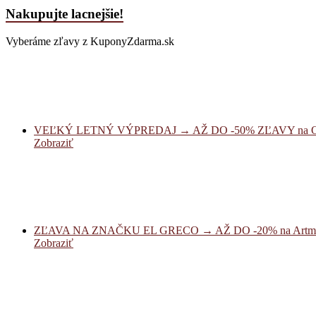
Nakupujte lacnejšie!
Vyberáme zľavy z KuponyZdarma.sk
VEĽKÝ LETNÝ VÝPREDAJ → AŽ DO -50% ZĽAVY na O
Zobraziť
ZĽAVA NA ZNAČKU EL GRECO → AŽ DO -20% na Artmi
Zobraziť