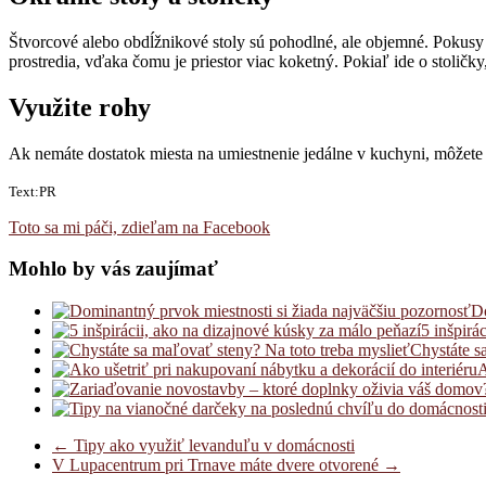
Štvorcové alebo obdĺžnikové stoly sú pohodlné, ale objemné. Pokusy 
prostredia, vďaka čomu je priestor viac koketný. Pokiaľ ide o stolič
Využite rohy
Ak nemáte dostatok miesta na umiestnenie jedálne v kuchyni, môžete
Text:PR
Toto sa mi páči, zdieľam na Facebook
Mohlo by vás zaujímať
Do
5 inšpirá
Chystáte s
A
←
Tipy ako využiť levanduľu v domácnosti
V Lupacentrum pri Trnave máte dvere otvorené
→