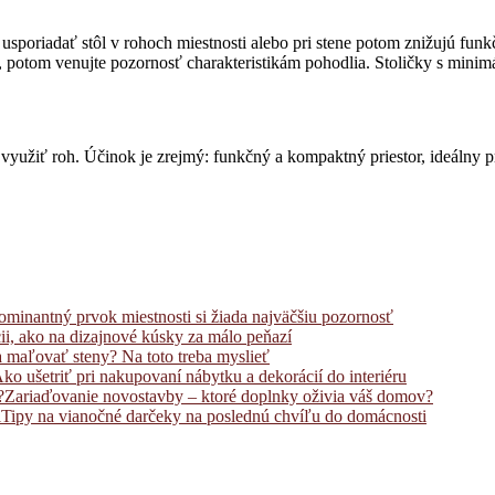
usporiadať stôl v rohoch miestnosti alebo pri stene potom znižujú fun
ky, potom venujte pozornosť charakteristikám pohodlia. Stoličky s min
 využiť roh. Účinok je zrejmý: funkčný a kompaktný priestor, ideálny
minantný prvok miestnosti si žiada najväčšiu pozornosť
cii, ako na dizajnové kúsky za málo peňazí
a maľovať steny? Na toto treba myslieť
ko ušetriť pri nakupovaní nábytku a dekorácií do interiéru
Zariaďovanie novostavby – ktoré doplnky oživia váš domov?
Tipy na vianočné darčeky na poslednú chvíľu do domácnosti