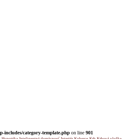
-includes/category-template.php
on line
901
e
Hypotéka
Inteligentná domácnosť
Interiér
Koberce
Krb
Krbová vložka