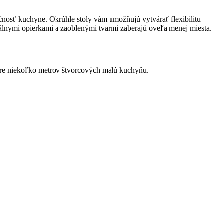
kčnosť kuchyne. Okrúhle stoly vám umožňujú vytvárať flexibilitu
imálnymi opierkami a zaoblenými tvarmi zaberajú oveľa menej miesta.
 pre niekoľko metrov štvorcových malú kuchyňu.