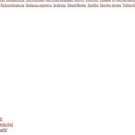
Rekonštrukcia
Sedacia súprava
Sedenie
SmartHome
Spálňa
Stavba domu
Vidieck
ti
pokojní
adiť