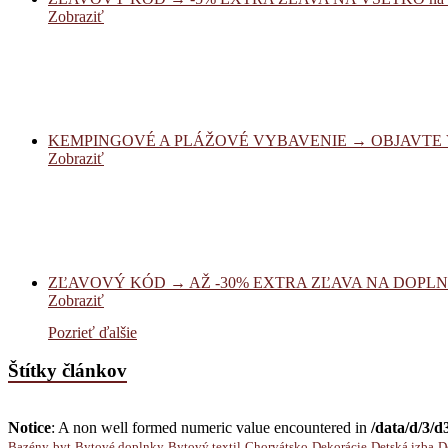
Zobraziť
KEMPINGOVÉ A PLÁŽOVÉ VYBAVENIE → OBJAVTE VÝ
Zobraziť
ZĽAVOVÝ KÓD → AŽ -30% EXTRA ZĽAVA NA DOPLNK
Zobraziť
Pozrieť ďalšie
Štítky článkov
Notice
: A non well formed numeric value encountered in
/data/d/3/
Bazény
byt
Bytové doplnky
Bytový textil
Chorvátsko
Dekorácie
Detská izba
D