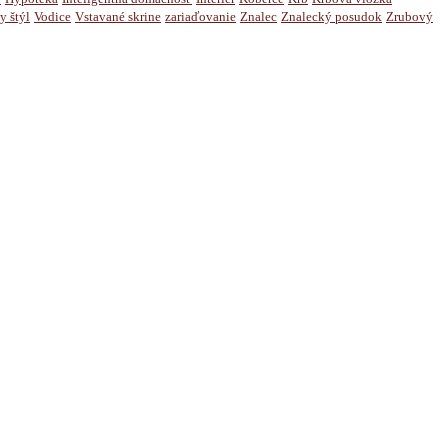
y štýl
Vodice
Vstavané skrine
zariaďovanie
Znalec
Znalecký posudok
Zrubový