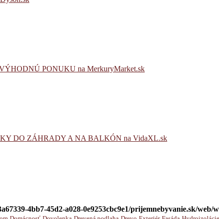
HODNÚ PONUKU na MerkuryMarket.sk
Y DO ZÁHRADY A NA BALKÓN na VidaXL.sk
d3a67339-4bb7-45d2-a028-0e9253cbc9e1/prijemnebyvanie.sk/web/wp
om
Domácnosť
Dovolenka
Drevená podlaha
Drevo
Exteriér
Fasáda
Hydroizoláci