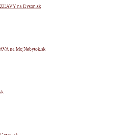
AVY na Dyson.sk
 na MojNabytok.sk
sk
yson.sk