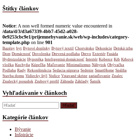
Štítky článkov
Notice
: A non well formed numeric value encountered in
/data/d/3/d3a67339-4bb7-45d2-a028-
0e9253cbc9e1/prijemnebyvanie.sk/web/wp-includes/category-
template.php
on line
901
Bazény
byt
Bytové doplnky
Bytový textil
Chorvátsko
Dekorácie
Detská izba
Dom
Domácnosť
Dovolenka
Drevená podlaha
Drevo
Exteriér
Fasáda
Hydroizolácie
Hypotéka
Inteligentná domácnosť
Interiér
Koberce
Krb
Krbová
vložka
Kuchyňa
Kúpeľňa
Maľovanie
Minimalizmus
Nábytok
Obývačka
Podlaha
Rady
Rekonštrukcia
Sedacia súprava
Sedenie
SmartHome
Spálňa
Stavba domu
Vidiecky štýl
Vodice
Vstavané skrine
zariaďovanie
Znalec
Znalecký posudok
Zrubový profil
Záhrada
Základy
Šatník
Vyhľadávanie v článkoch
Kategórie článkov
Bývanie
Inšpirácie