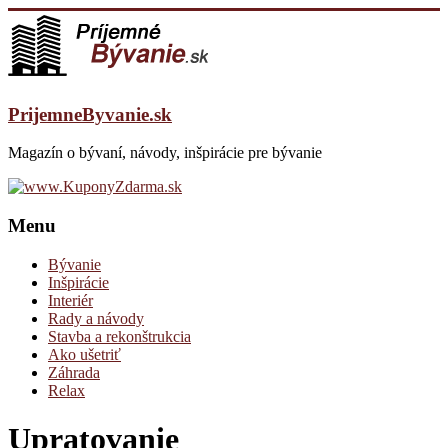
PrijemneByvanie.sk
Magazín o bývaní, návody, inšpirácie pre bývanie
Menu
Bývanie
Inšpirácie
Interiér
Rady a návody
Stavba a rekonštrukcia
Ako ušetriť
Záhrada
Relax
Upratovanie