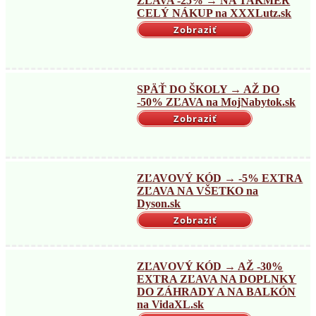
ZĽAVA -25% → NA TAKMER
CELÝ NÁKUP na XXXLutz.sk
Zobraziť
SPÄŤ DO ŠKOLY → AŽ DO
-50% ZĽAVA na MojNabytok.sk
Zobraziť
ZĽAVOVÝ KÓD → -5% EXTRA
ZĽAVA NA VŠETKO na
Dyson.sk
Zobraziť
ZĽAVOVÝ KÓD → AŽ -30%
EXTRA ZĽAVA NA DOPLNKY
DO ZÁHRADY A NA BALKÓN
na VidaXL.sk