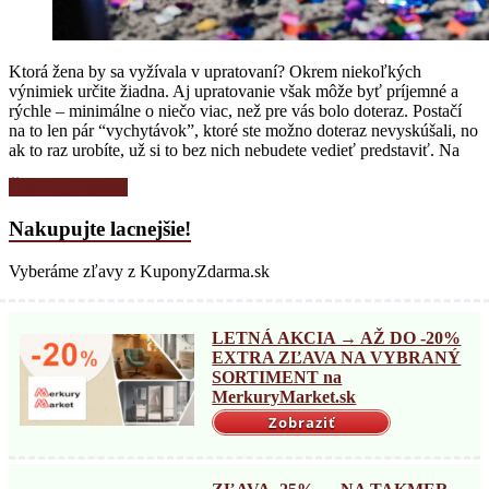
Ktorá žena by sa vyžívala v upratovaní? Okrem niekoľkých
výnimiek určite žiadna. Aj upratovanie však môže byť príjemné a
rýchle – minimálne o niečo viac, než pre vás bolo doteraz. Postačí
na to len pár “vychytávok”, ktoré ste možno doteraz nevyskúšali, no
ak to raz urobíte, už si to bez nich nebudete vedieť predstaviť. Na
Čítať celý článok
Nakupujte lacnejšie!
Vyberáme zľavy z KuponyZdarma.sk
LETNÁ AKCIA → AŽ DO -20%
EXTRA ZĽAVA NA VYBRANÝ
SORTIMENT na
MerkuryMarket.sk
Zobraziť