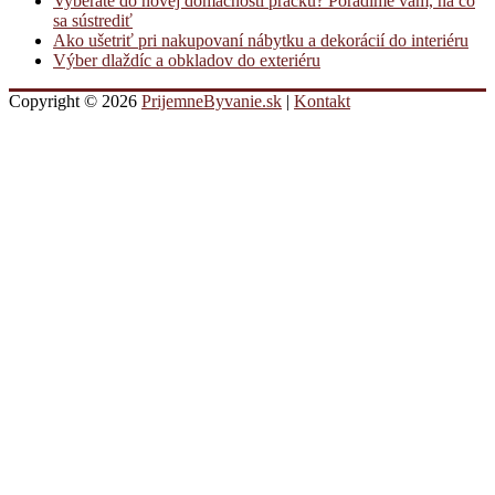
Vyberáte do novej domácnosti práčku? Poradíme vám, na čo
sa sústrediť
Ako ušetriť pri nakupovaní nábytku a dekorácií do interiéru
Výber dlaždíc a obkladov do exteriéru
Copyright © 2026
PrijemneByvanie.sk
|
Kontakt