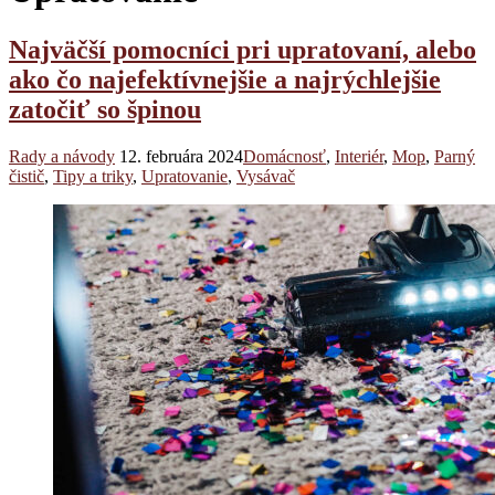
Najväčší pomocníci pri upratovaní, alebo
ako čo najefektívnejšie a najrýchlejšie
zatočiť so špinou
Rady a návody
12. februára 2024
Domácnosť
,
Interiér
,
Mop
,
Parný
čistič
,
Tipy a triky
,
Upratovanie
,
Vysávač