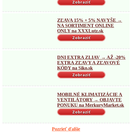
Zobraziť
ZĽAVA 15% + 5% NAVYŠE →
NA SORTIMENT ONLINE
ONLY na XXXLutz.sk
Zobraziť
DNI EXTRA ZLIAV → AŽ -20%
EXTRA ZĽAVY A ZĽAVOVÉ
KÓDY na Siko.sk
Zobraziť
MOBILNÉ KLIMATIZÁCIE A
VENTILÁTORY → OBJAVTE
PONUKU na MerkuryMarket.sk
Zobraziť
Pozrieť ďalšie