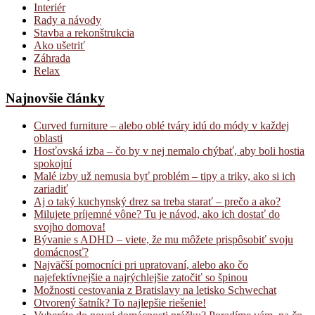
Interiér
Rady a návody
Stavba a rekonštrukcia
Ako ušetriť
Záhrada
Relax
Najnovšie články
Curved furniture – alebo oblé tváry idú do módy v každej
oblasti
Hosťovská izba – čo by v nej nemalo chýbať, aby boli hostia
spokojní
Malé izby už nemusia byť problém – tipy a triky, ako si ich
zariadiť
Aj o taký kuchynský drez sa treba starať – prečo a ako?
Milujete príjemné vône? Tu je návod, ako ich dostať do
svojho domova!
Bývanie s ADHD – viete, že mu môžete prispôsobiť svoju
domácnosť?
Najväčší pomocníci pri upratovaní, alebo ako čo
najefektívnejšie a najrýchlejšie zatočiť so špinou
Možnosti cestovania z Bratislavy na letisko Schwechat
Otvorený šatník? To najlepšie riešenie!